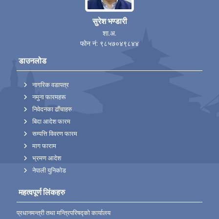
सुरेश भण्डारी
शा.अ.
फोन नं: ९८५७०४९८४४
डाउनलोड
नागरिक वडापत्र
नमुना फारमहरू
निवेदनका ढाँचाहरु
बिदा आदेश फारम
सम्पत्ति विवरण फारम
माग फाराम
भ्रमण आदेश
नेपाली युनिकोड
महत्वपूर्ण लिंकहरु
प्रधानमन्त्री तथा मन्त्रिपरिषद्को कार्यालय