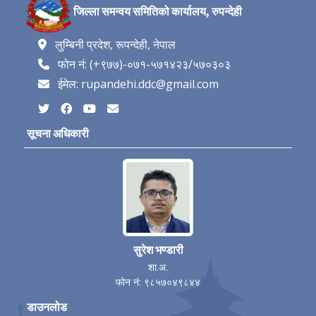
जिल्ला समन्वय समितिको कार्यालय, रुपन्देही
लुम्बिनी प्रदेश, रूपन्देही, नेपाल
फोन नं: (+९७७)-०७१-५७१४२३/५७०३०३
ईमेल: rupandehi.ddc@gmail.com
सूचना अधिकारी
सुरेश भण्डारी
शा.अ.
फोन नं: ९८५७०४९८४४
डाउनलोड